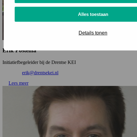
Alles toestaan
Details tonen
Erik Postema
Initiatiefbegeleider bij de Drentse KEI
erik@drentsekei.nl
Lees meer