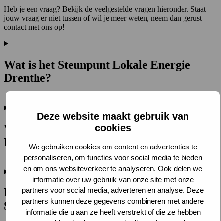
Heb je een vraag? Bekijk de veelgestelde vragen hieronder. Staat
jouw vraag er niet tussen of wil je meer weten, neem dan gerust
contact met ons op!
Wat is het Steunpunt Lokale Energie
Drenthe?
Deze website maakt gebruik van
Voor wie is het Steunpunt Lokale Energie
cookies
Drenthe bedoeld?
We gebruiken cookies om content en advertenties te
personaliseren, om functies voor social media te bieden
en om ons websiteverkeer te analyseren. Ook delen we
informatie over uw gebruik van onze site met onze
partners voor social media, adverteren en analyse. Deze
Hoeveel kost begeleiding door het
partners kunnen deze gegevens combineren met andere
Steunpunt?
informatie die u aan ze heeft verstrekt of die ze hebben