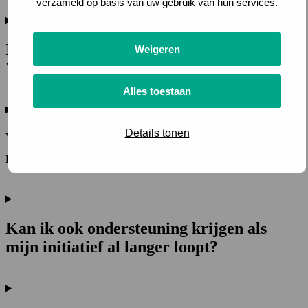
verzameld op basis van uw gebruik van hun services.
Ik wil een lokaal energie-initiatief starten.
Weigeren
Waar begin ik?
Alles toestaan
Details tonen
Welke ondersteuning kan ik krijgen voor
mijn initiatief?
Kan ik ook ondersteuning krijgen als
mijn initiatief al langer loopt?