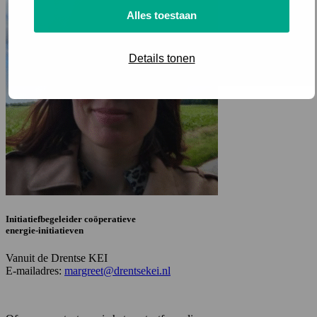
Alles toestaan
Details tonen
Initiatiefbegeleider coöperatieve
energie-initiatieven
Vanuit de Drentse KEI
E-mailadres:
margreet@drentsekei.nl