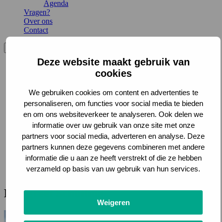
Agenda
Vragen?
Over ons
Contact
Menu
Sluiten
Deze website maakt gebruik van
Home
cookies
Ondersteuning
Lokale energie-initiatieven
Energiecoöperaties
We gebruiken cookies om content en advertenties te
Energiegemeenschappen
personaliseren, om functies voor social media te bieden
Inspiratie
en om ons websiteverkeer te analyseren. Ook delen we
Verhalen uit Drenthe
informatie over uw gebruik van onze site met onze
Actueel
partners voor social media, adverteren en analyse. Deze
Nieuws
Agenda
partners kunnen deze gegevens combineren met andere
Vragen?
informatie die u aan ze heeft verstrekt of die ze hebben
Over ons
verzameld op basis van uw gebruik van hun services.
Contact
Margreet Schuiling
Weigeren